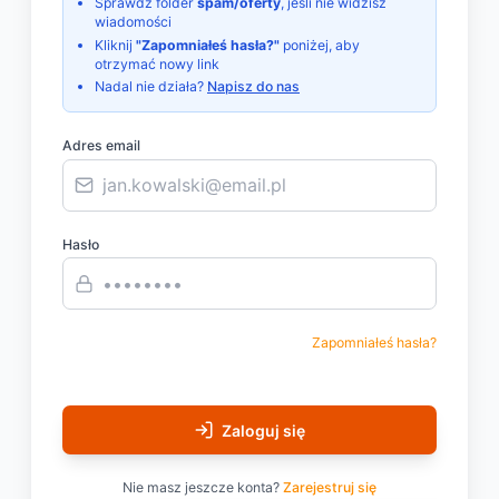
Sprawdź folder
spam/oferty
, jeśli nie widzisz
wiadomości
Kliknij
"Zapomniałeś hasła?"
poniżej, aby
otrzymać nowy link
Nadal nie działa?
Napisz do nas
Adres email
Hasło
Zapomniałeś hasła?
Zaloguj się
Nie masz jeszcze konta?
Zarejestruj się